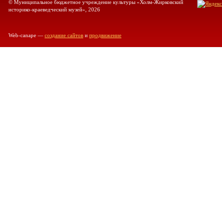
© Муниципальное бюджетное учреждение культуры «Холм-Жирковский
историко-краеведческий музей», 2026
Web-canape —
создание сайтов
и
продвижение