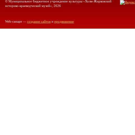
© Муниципальное бюджетное учреждение культуры «Холм-Жирковский
историко-краеведческий музей», 2026
Web-canape —
создание сайтов
и
продвижение